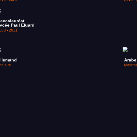
accalauréat
ycée Paul Éluard
008 • 2011
llemand
Arabe
colaire
Materne