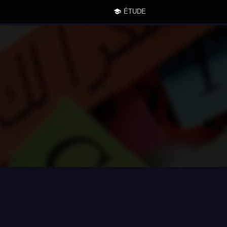
ÉTUDE
2013-26 ©
• VERSION 12