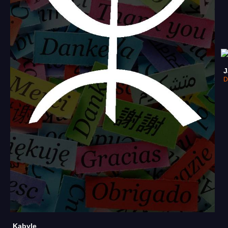
J
D
Kabyle