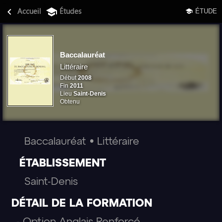
MOHAMED MIR
Accueil
Études
ÉTUDE
2013-26 ©
• VERSION 12
Baccalauréat
Littéraire
Début
2008
Fin
2011
Lieu
Saint-Denis
Obtenu
Baccalauréat
•
Littéraire
ÉTABLISSEMENT
Saint-Denis
DÉTAIL DE LA FORMATION